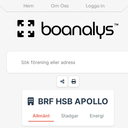
Hem
Om Oss
Logga in
boanalys
™
BRF HSB APOLLO
Allmänt
Stadgar
Energi