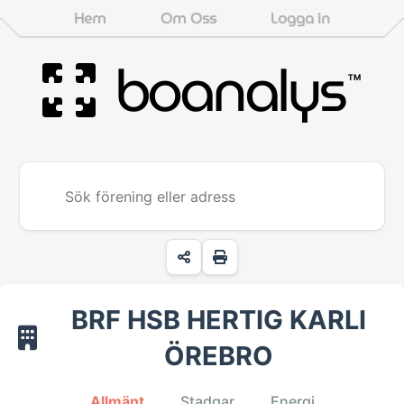
Hem
Om Oss
Logga in
boanalys
™
BRF HSB HERTIG KARLI
ÖREBRO
Allmänt
Stadgar
Energi