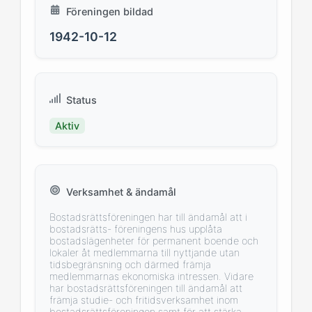
Föreningen bildad
1942-10-12
Status
Aktiv
Verksamhet & ändamål
Bostadsrättsföreningen har till ändamål att i
bostadsrätts- föreningens hus upplåta
bostadslägenheter för permanent boende och
lokaler åt medlemmarna till nyttjande utan
tidsbegränsning och därmed främja
medlemmarnas ekonomiska intressen. Vidare
har bostadsrättsföreningen till ändamål att
främja studie- och fritidsverksamhet inom
bostadsrättsföreningen samt för att stärka