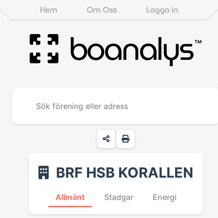
Hem
Om Oss
Logga in
boanalys
™
BRF HSB KORALLEN
Allmänt
Stadgar
Energi