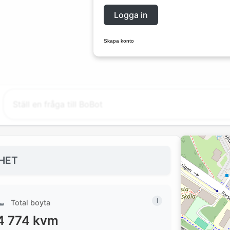
Logga in
Skapa konto
HET
Total boyta
4 774
kvm