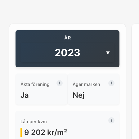
ÅR
2023
▼
Äkta förening
Äger marken
Ja
Nej
Lån per kvm
9 202
kr/m²