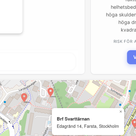
helhetsbe
höga skulden
höga dr
kvadra
RISK FÖR
V
×
Brf Svarttärnan
Edagränd 14, Farsta, Stockholm