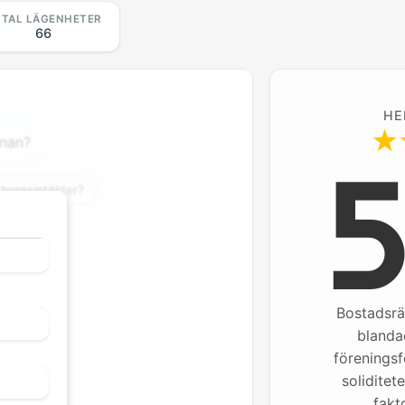
TAL LÄGENHETER
66
HE
rnan?
 hyresintäkter?
Bostadsrä
blanda
förenings
soliditet
fakt