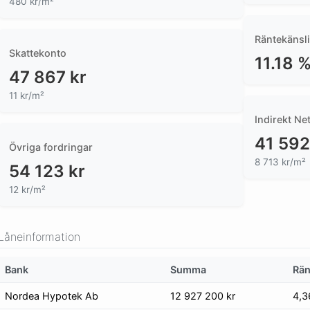
480 kr/m²
Räntekänsl
Skattekonto
11.18 
47 867
kr
11 kr/m²
Indirekt Ne
41 592
Övriga fordringar
8 713 kr/m²
54 123
kr
12 kr/m²
Låneinformation
Bank
Summa
Rän
Nordea Hypotek Ab
12 927 200
kr
4,3