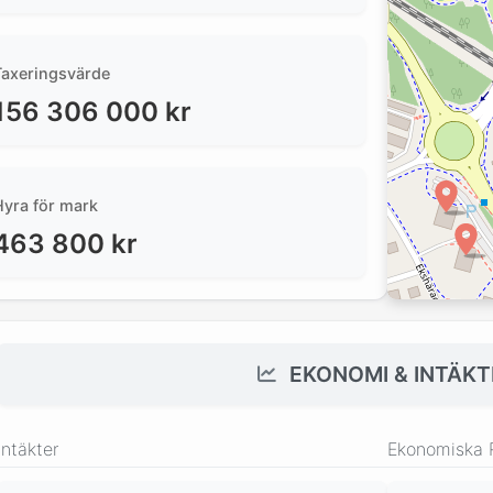
Taxeringsvärde
156 306 000
kr
Hyra för mark
463 800
kr
EKONOMI & INTÄKT
Intäkter
Ekonomiska 