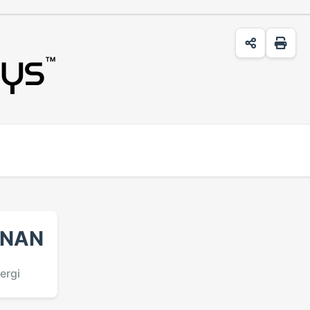
ys
™
RNAN
ergi