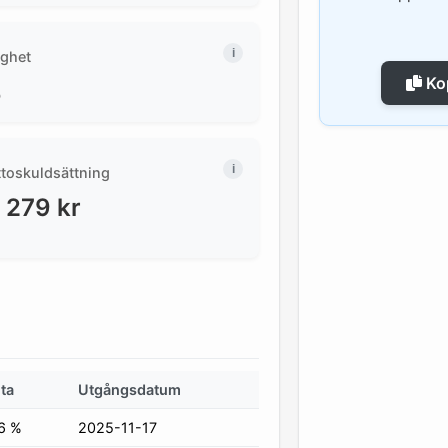
ighet
Kop
%
ttoskuldsättning
 279
kr
ta
Utgångsdatum
6 %
2025-11-17