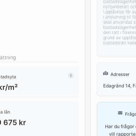
bostadslägenhet
nyttjanderätt oc
Upplåtelse får ä
i anslutning till
skall användas s
bostadslägenhet 
den rätt i före
grund av upplåt
bostadsrätt kall
ättning
Adresser
stadsyta
Edagränd 14, F
kr/m²
a lån
Frågo
9 675
kr
Har du frågor 
vill rapport