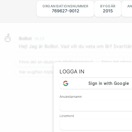
ORGANISATIONSNUMMER
BYGGÅR
AN
769627-9012
2015
BoBot
16:23
Hej! Jag är BoBot. Vad vill du veta om Brf Svarttä
Finns det en skuld och tillgångsanalys?
Finns det några
LOGGA IN
Har avgiften höjts nyligen eller finns planer på att höja den?
Användarnamn
Lösenord