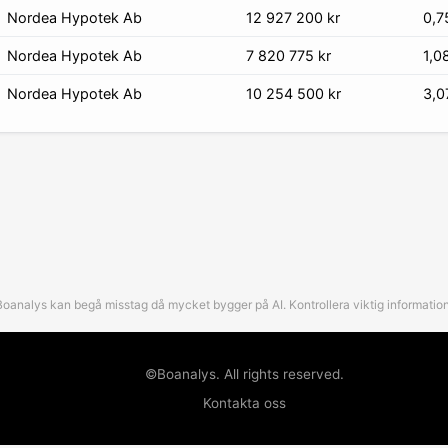
Nordea Hypotek Ab
12 927 200
kr
0,7
Nordea Hypotek Ab
7 820 775
kr
1,0
Nordea Hypotek Ab
10 254 500
kr
3,0
Boanalys kan begå misstag då mycket bygger på AI. Kontrollera viktig information
©Boanalys. All rights reserved.
Kontakta oss