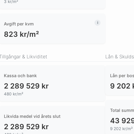
3 kr/m²
Avgift per kvm
823
kr/m²
Tillgångar & Likviditet
Lån & Skulds
Kassa och bank
Lån per bo
2 289 529
kr
9 202
480 kr/m²
Total summ
Likvida medel vid årets slut
43 92
2 289 529
kr
9 202 kr/m²