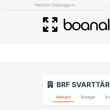
Hem
Om Oss
Logga in
boanal
BRF SVARTTÄ
Allmänt
Stadgar
En