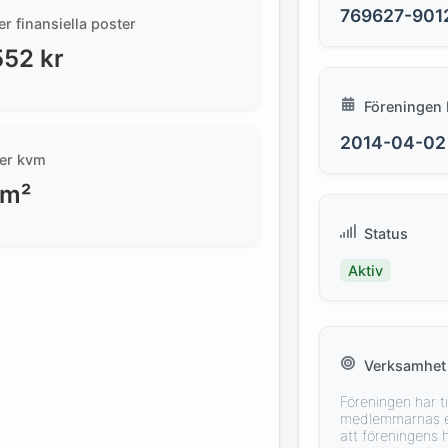
769627-901
er finansiella poster
552
kr
Föreningen 
2014-04-02
er kvm
/m²
Status
Aktiv
Verksamhet
Föreningen har ti
medlemmarnas e
att föreningens 