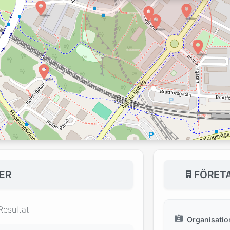
ER
FÖRET
Resultat
Organisati