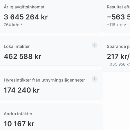
Årlig avgiftsinkomst
Resultat eft
3 645 264
kr
−563 
764 kr/m²
−118 kr/m²
Lokalintäkter
Sparande p
462 588
kr
217
kr
1 035 958 kr
Hyresintäkter från uthyrningslägenheter
174 240
kr
Andra intäkter
10 167
kr