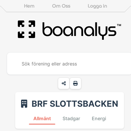
Hem
Om Oss
Logga in
boanalys
™
BRF SLOTTSBACKEN
Allmänt
Stadgar
Energi