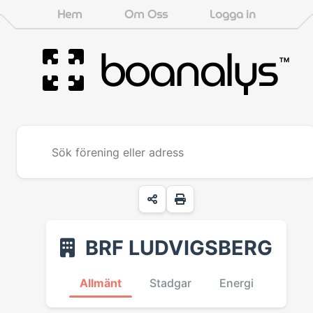
Hem
Om Oss
Logga in
boanalys
™
BRF LUDVIGSBERG
Allmänt
Stadgar
Energi