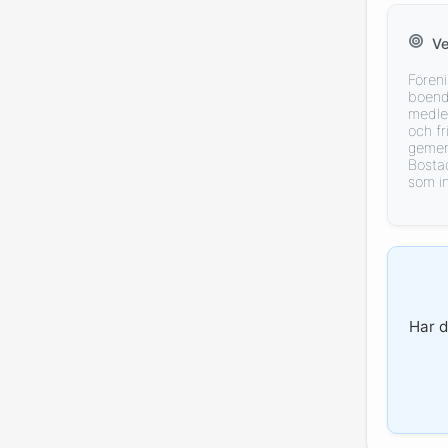
V
Föreni
boend
medle
och f
gemen
Bosta
som i
Har d