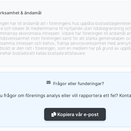
erksamhet & ändamål
ngen har till ändamål att i föreningens hus upplåta bostadslägenhete
e och lokaler åt medlemmarna till nyttjande utan tidsbegränsning o
mmarnas ekonomiska intressen. Vidare har föreningen till ändamål att
ritidsverksamhet inom föreningen samt för att stärka gemenskapen och
samma intressen och behov, främja serviceverksamhet med anknytnin
dsrätt är den rätt i föreningen, som en medlem har på grund av uppl
nnehar bostadsrätt kallas bostadsrättshavare.
Frågor eller funderingar?
u frågor om förenings analys eller vill rapportera ett fel? Konta
Kopiera vår e-post