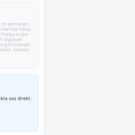
r för permanent
ch därmed främja
 främja studie-
 tillgodose
g till boendet.
åtelsen. Medlem
kta oss direkt.