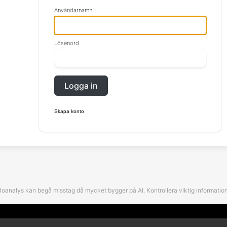
Användarnamn
Lösenord
Logga in
Skapa konto
Boanalys kan begå misstag då mycket bygger på AI. Kontrollera viktig information
©Boanalys. All rights reserved.