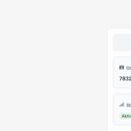
O
783
St
Akti