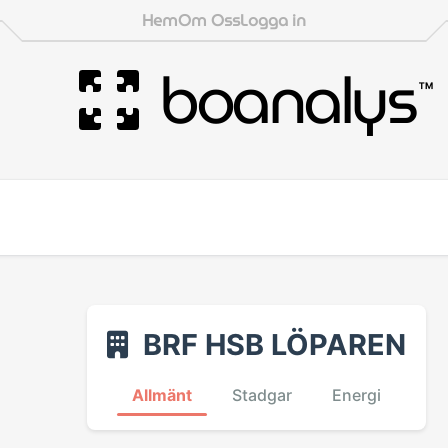
Hem
Om Oss
Logga in
boanalys
™
BRF HSB LÖPAREN
Allmänt
Stadgar
Energi