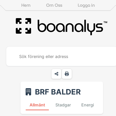
Hem
Om Oss
Logga in
boanalys
™
BRF BALDER
Allmänt
Stadgar
Energi