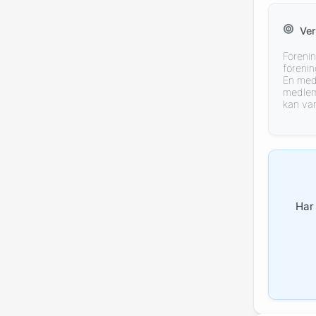
Ve
Förenin
föreni
En medl
medlem 
kan var
Har 