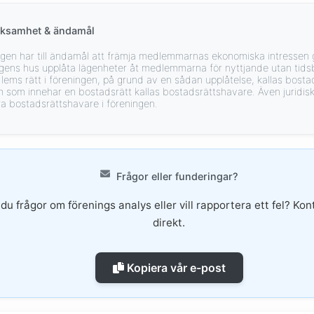
rksamhet & ändamål
gen har till ändamål att främja medlemmarnas ekonomiska intressen 
ngens hus upplåta lägenheter åt medlemmarna för nyttjande utan tids
ems rätt i föreningen, på grund av en sådan upplåtelse, kallas bosta
som innehar en bostadsrätt kallas bostadsrättshavare. Även juridis
a bostadsrättshavare i föreningen.
Frågor eller funderingar?
du frågor om förenings analys eller vill rapportera ett fel? Ko
direkt.
Kopiera vår e-post