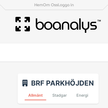
Hem
Om Oss
Logga in
boanalys
™
BRF PARKHÖJDEN
Allmänt
Stadgar
Energi