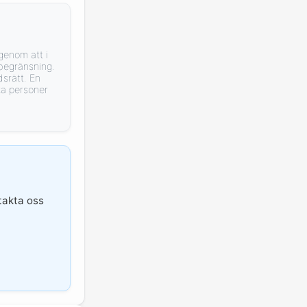
genom att i
begränsning.
dsrätt. En
ka personer
ntakta oss