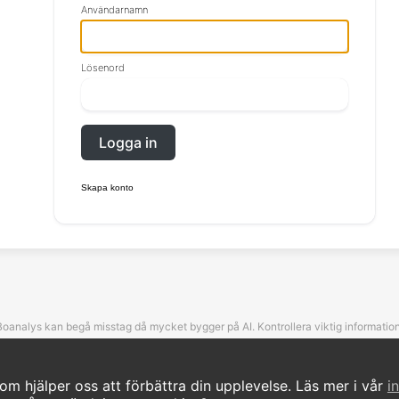
Användarnamn
Lösenord
Logga in
Skapa konto
Boanalys kan begå misstag då mycket bygger på AI. Kontrollera viktig information
om hjälper oss att förbättra din upplevelse. Läs mer i vår
i
©Boanalys. All rights reserved.