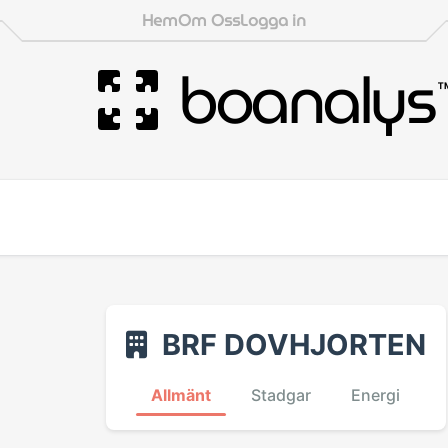
Hem
Om Oss
Logga in
boanalys
BRF DOVHJORTEN
Allmänt
Stadgar
Energi