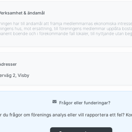
Verksamhet & ändamål
ningen har till ändamål att främja medlemmarnas ekonomiska intresse
ningens hus, mot ersättning, till föreningens medlemmar upplåta bost
anent boende och i förekommande fall lokaler, till nyttjande utan beg
Adresser
erväg 2, Visby
Frågor eller funderingar?
r du frågor om förenings analys eller vill rapportera ett fel? Ko