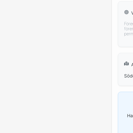
Före
före
perm
Söd
Ha