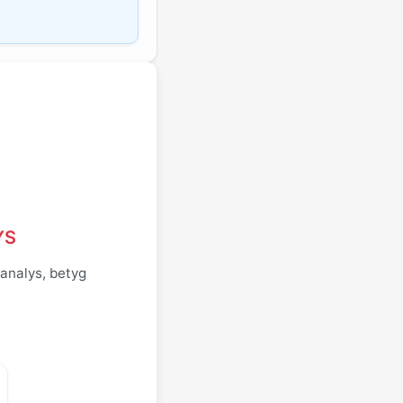
YS
 analys, betyg