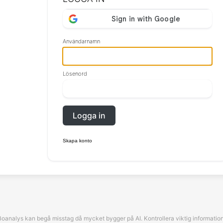
Användarnamn
Lösenord
Logga in
Skapa konto
Boanalys kan begå misstag då mycket bygger på AI. Kontrollera viktig information