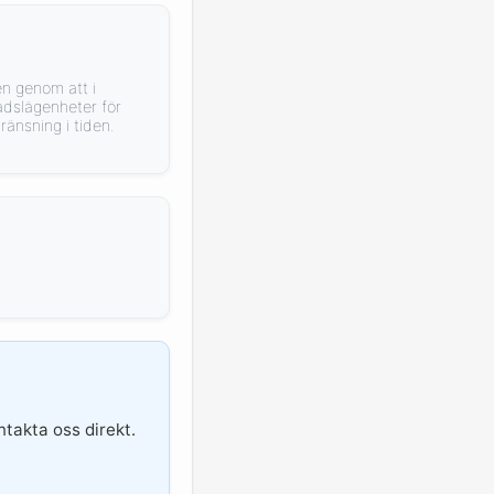
n genom att i
adslägenheter för
ränsning i tiden.
ntakta oss direkt.