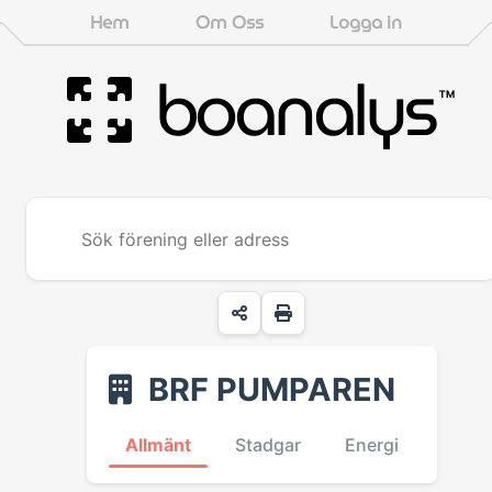
Hem
Om Oss
Logga in
boanalys
™
BRF PUMPAREN
Allmänt
Stadgar
Energi