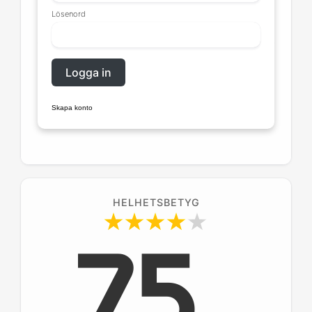
Har avgiften höjts nyligen eller finns
Lösenord
planer på att höja den?
Logga in
Skapa konto
HELHETSBETYG
75