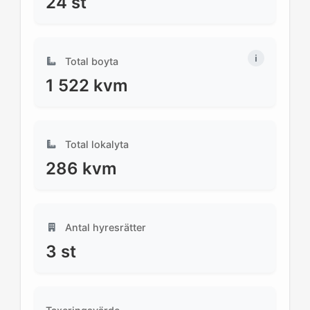
24
st
Total boyta
1 522
kvm
Total lokalyta
286
kvm
Antal hyresrätter
3
st