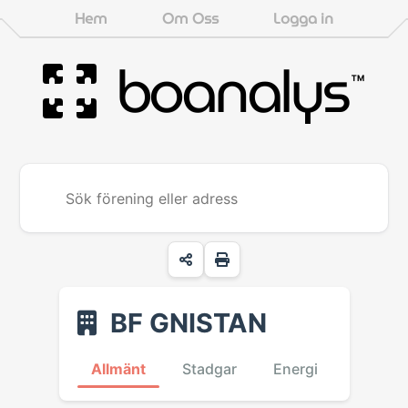
Hem
Om Oss
Logga in
boanalys
™
BF GNISTAN
Allmänt
Stadgar
Energi