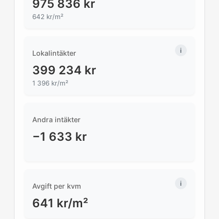
975 836
kr
642 kr/m²
Lokalintäkter
399 234
kr
1 396
kr/m²
Andra intäkter
−1 633
kr
Avgift per kvm
641
kr/m²