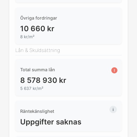
Övriga fordringar
10 660
kr
8 kr/m²
Lån & Skuldsättning
Total summa lån
!
8 578 930
kr
5 637 kr/m²
Räntekänslighet
Uppgifter saknas