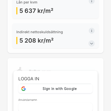
Lån per kvm
5 637
kr/m²
Indirekt nettoskuldsättning
5 208
kr/m²
BoBot
05:00
Hej! Jag är BoBot. Vad vill du
LOGGA IN
veta om Bf Gnistan?
Finns det en skuld och tillgångsanalys?
Användarnamn
Finns det några hyresintäkter?