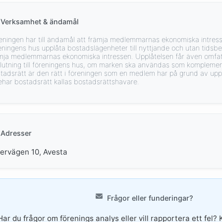
Verksamhet & ändamål
eningen har till ändamål att främja medlemmarnas ekonomiska intres
eningens hus upplåta bostadslägenheter till nyttjande och utan tids
mja medlemmarnas ekonomiska intressen. Upplåtelsen får även omfatt
lutning till föreningens hus, om marken ska användas som komplement
tadsrätt är den rätt i föreningen som en medlem har på grund av up
ehar bostadsrätt kallas bostadsrättshavare.
Adresser
lervägen 10, Avesta
Frågor eller funderingar?
Har du frågor om förenings analys eller vill rapportera ett fel? 