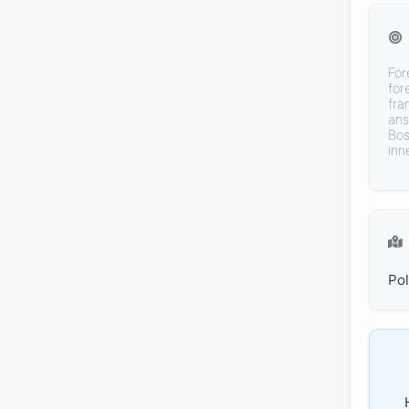
För
för
frä
ans
Bos
inn
Po