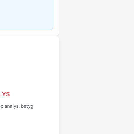
LYS
pp analys, betyg