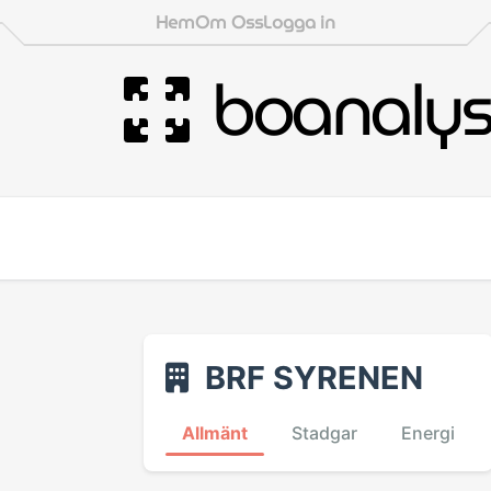
Hem
Om Oss
Logga in
boanaly
BRF SYRENEN
Allmänt
Stadgar
Energi