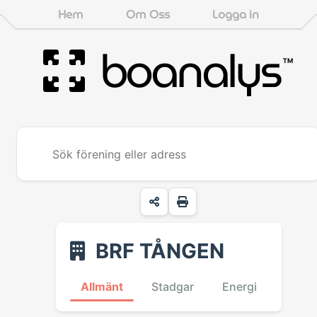
Hem
Om Oss
Logga in
boanalys
™
BRF TÅNGEN
Allmänt
Stadgar
Energi