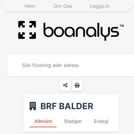
Hem
Om Oss
Logga in
boanalys
™
BRF BALDER
Allmänt
Stadgar
Energi