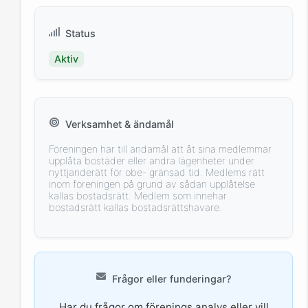
Status
Aktiv
Verksamhet & ändamål
Föreningen har till ändamål att åt sina medlemmar
upplåta bostäder eller andra lägenheter under
nyttjanderätt för obe- gränsad tid. Medlems rätt
inom föreningen på grund av sådan upplåtelse
kallas bostadsrätt. Medlem som innehar
bostadsrätt kallas bostadsrättshavare.
Frågor eller funderingar?
Har du frågor om förenings analys eller vill