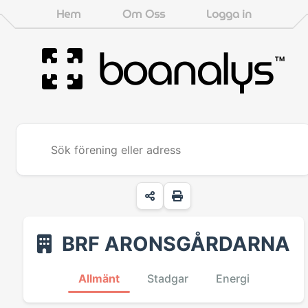
Hem
Om Oss
Logga in
boanalys
™
BRF ARONSGÅRDARNA
Allmänt
Stadgar
Energi