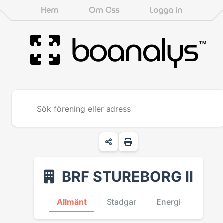
Hem
Om Oss
Logga in
boanalys
™
BRF STUREBORG II
Allmänt
Stadgar
Energi