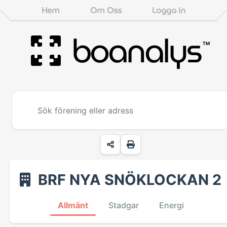
Hem
Om Oss
Logga in
boanalys
™
BRF NYA SNÖKLOCKAN 2
Allmänt
Stadgar
Energi