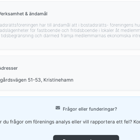
Verksamhet & ändamål
adsrättsföreningen har till ändamål att i bostadsrätts- föreningens hu
adslägenheter för fastboende och fritidsboende i lokaler åt medlemma
 tidsbegränsning och därmed främja medlemmarnas ekonomiska intr
Adresser
rgårdsvägen 51-53, Kristinehamn
Frågor eller funderingar?
r du frågor om förenings analys eller vill rapportera ett fel? Ko