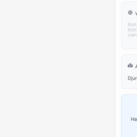
Bost
bost
utan
Dju
Ha