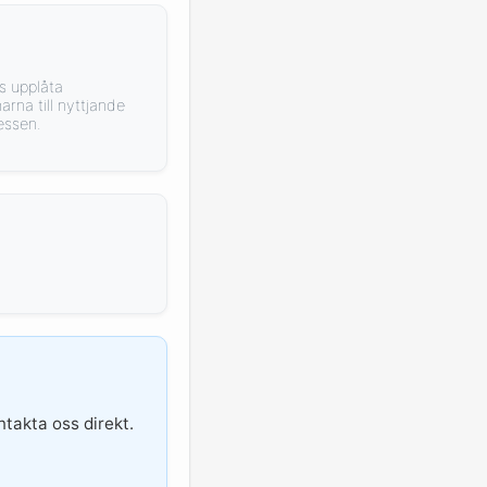
s upplåta
rna till nyttjande
essen.
ntakta oss direkt.