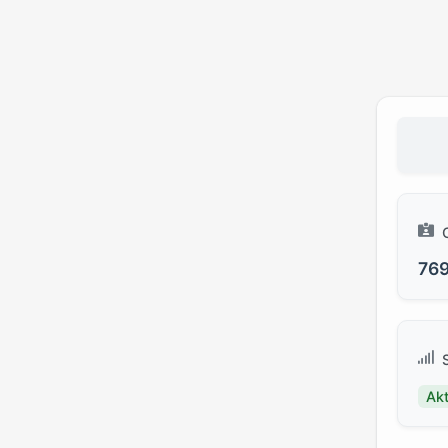
76
Akt