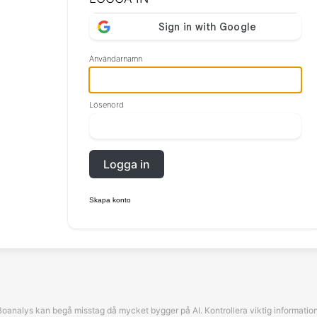
Användarnamn
Lösenord
Logga in
Skapa konto
Boanalys kan begå misstag då mycket bygger på AI. Kontrollera viktig information