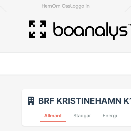
Hem
Om Oss
Logga in
boanalys
BRF KRISTINEHAMN K
Allmänt
Stadgar
Energi