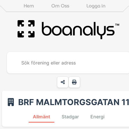
Hem
Om Oss
Logga in
boanalys
™
BRF MALMTORGSGATAN 1
Allmänt
Stadgar
Energi