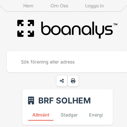
Hem
Om Oss
Logga in
boanalys
™
BRF SOLHEM
Allmänt
Stadgar
Energi