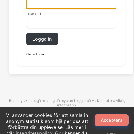
Lösenord
Logga in
Skapa konto
Boanalys kan begå misstag då mycket bygger på AI. Kontrollera viktig
information.
Vi använder cookies för att samla in
Acceptera
anonym statistik som hjälper oss att
©Boanalys. All rights reserved.
förbättra din upplevelse. Läs mer i
vår
integritetspolicy
. Godkänner du