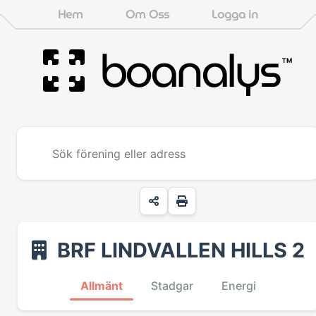
Hem
Om Oss
Logga in
boanalys
™
BRF LINDVALLEN HILLS 2
Allmänt
Stadgar
Energi