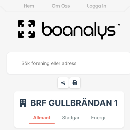
Hem
Om Oss
Logga in
boanalys
™
BRF GULLBRÄNDAN 1
Allmänt
Stadgar
Energi