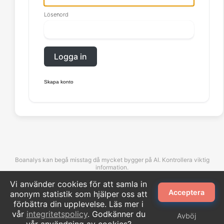
Lösenord
Logga in
Skapa konto
Boanalys kan begå misstag då mycket bygger på AI. Kontrollera viktig
information.
Vi använder cookies för att samla in
Acceptera
anonym statistik som hjälper oss att
©Boanalys. All rights reserved.
förbättra din upplevelse. Läs mer i
vår
integritetspolicy
. Godkänner du
Avböj
Kontakta oss