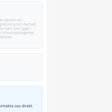
en genom att i
begränsning och därmed
a mark som ligger i
 till bostadslägenhet.
åtelsen.
Kontakta oss direkt.