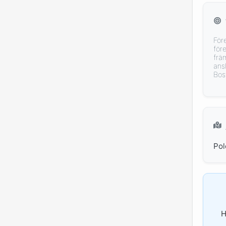
För
för
frä
ans
Bos
Pol
H