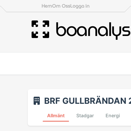
Hem
Om Oss
Logga in
boanalys
BRF GULLBRÄNDAN 
Allmänt
Stadgar
Energi