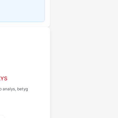
LYS
p analys, betyg