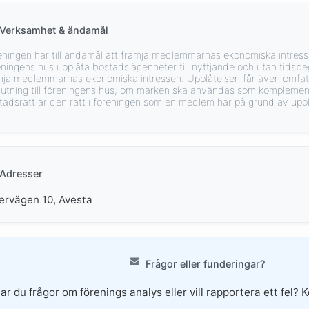
Verksamhet & ändamål
eningen har till ändamål att främja medlemmarnas ekonomiska intress
eningens hus upplåta bostadslägenheter till nyttjande och utan tids
mja medlemmarnas ekonomiska intressen. Upplåtelsen får även omfatt
lutning till föreningens hus, om marken ska användas som komplement
tadsrätt är den rätt i föreningen som en medlem har på grund av uppl
Adresser
ervägen 10, Avesta
Frågor eller funderingar?
ar du frågor om förenings analys eller vill rapportera ett fel? 