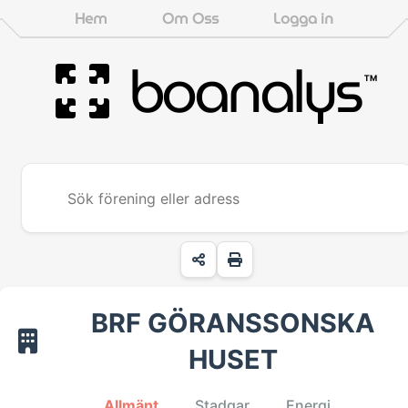
Hem
Om Oss
Logga in
boanalys
™
BRF GÖRANSSONSKA
HUSET
Allmänt
Stadgar
Energi