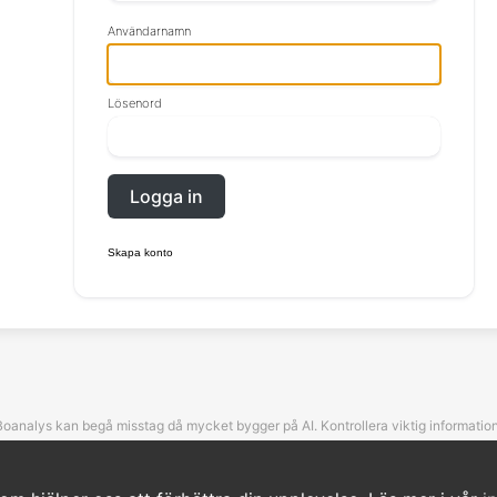
Användarnamn
Lösenord
Logga in
Skapa konto
Boanalys kan begå misstag då mycket bygger på AI. Kontrollera viktig information