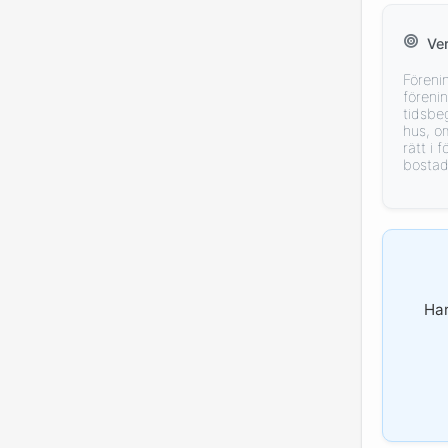
Ve
Föreni
föreni
tidsbeg
hus, o
rätt i
bostad
Har