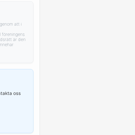
genom att i
l föreningens
dsrätt är den
innehar
ntakta oss