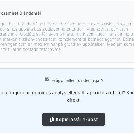
rksamhet & ändamål
ngen har till ändamål att främja medlemmarnas ekonomiska intressen 
ngens hus upplåta bostadslägenheter under nyttjanderätt och utan
ränsning. Upplåtelse får även omfatta mark som ligger i anslutning til
m marken skall användas som komplement till bostadslägenhet. Bosta
 föreningen som en medlem har på grund av upplåtelsen. Medlem som 
srätt kallas bostadsrättshavare.
Frågor eller funderingar?
 du frågor om förenings analys eller vill rapportera ett fel? Ko
direkt.
Kopiera vår e-post