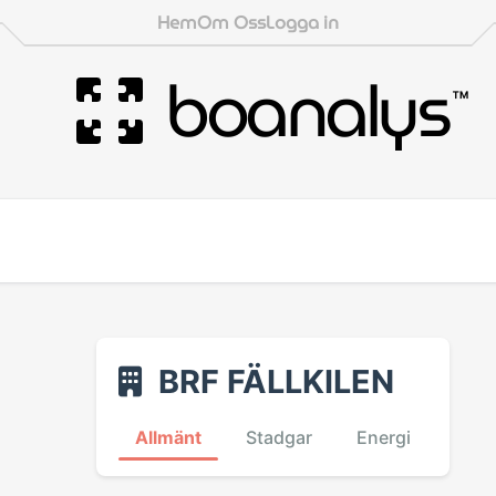
Hem
Om Oss
Logga in
boanalys
™
BRF FÄLLKILEN
Allmänt
Stadgar
Energi