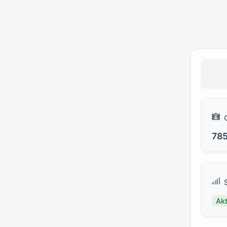
78
Akt