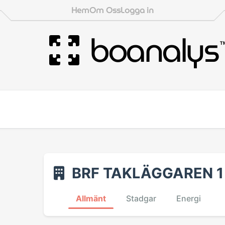
Hem
Om Oss
Logga in
boanalys
BRF TAKLÄGGAREN 1
Allmänt
Stadgar
Energi