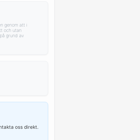
n genom att i
tt och utan
 på grund av
ntakta oss direkt.