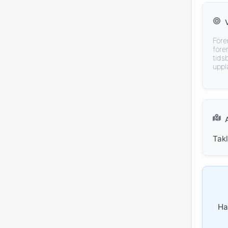
Före
före
tids
uppl
Tak
Ha