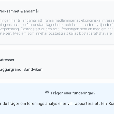
Verksamhet & ändamål
ningen har till ändamål att främja medlemmarnas ekonomiska intresse
ningens hus upplåta bostadslägenheter och lokaler under nyttjanderä
begränsning. Bostadsrätt är den rätt i föreningen som en medlem har
åtelsen. Medlem som innehar bostadsrätt kallas bostadsrättshavare.
Adresser
läggargränd, Sandviken
Frågor eller funderingar?
r du frågor om förenings analys eller vill rapportera ett fel? Ko