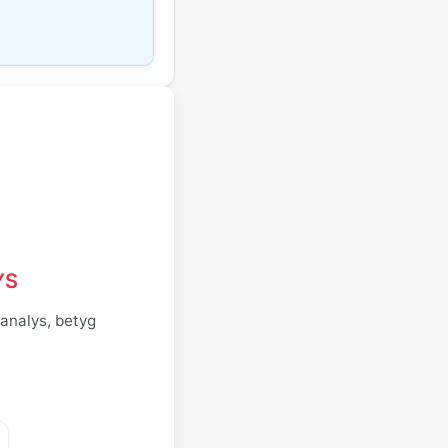
YS
 analys, betyg