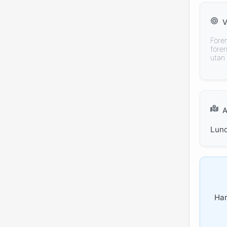
V
Före
före
utan
A
Lund
Har