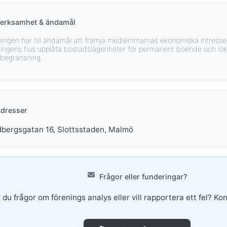
erksamhet & ändamål
ningen har till ändamål att främja medlemmarnas ekonomiska intresse
ningens hus upplåta bostadslägenheter för permanent boende och lokal
 begränsning.
dresser
bergsgatan 16, Slottsstaden, Malmö
Frågor eller funderingar?
 du frågor om förenings analys eller vill rapportera ett fel? Kon