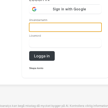
Användarnamn
Lösenord
Logga in
Skapa konto
Boanalys kan begå misstag då mycket bygger på AI. Kontrollera viktig information