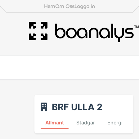
Hem
Om Oss
Logga in
boanalys
™
BRF ULLA 2
Allmänt
Stadgar
Energi