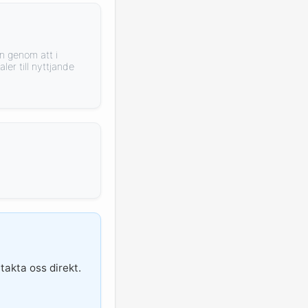
n genom att i
er till nyttjande
takta oss direkt.