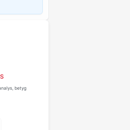
YS
analys, betyg