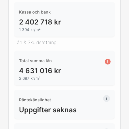
Kassa och bank
2 402 718
kr
1 394 kr/m²
Lån & Skuldsättning
Total summa lån
!
4 631 016
kr
2 687 kr/m²
Räntekänslighet
Uppgifter saknas