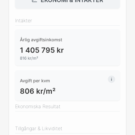
EKONOMI & INTÄKTER
Intäkter
Årlig avgiftsinkomst
1 405 795
kr
816 kr/m²
Avgift per kvm
806
kr/m²
Ekonomiska Resultat
Tillgångar & Likviditet