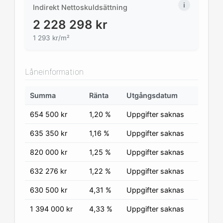
Indirekt Nettoskuldsättning
2 228 298
kr
1 293 kr/m²
Låneinformation
Summa
Ränta
Utgångsdatum
654 500
kr
1,20 %
Uppgifter saknas
635 350
kr
1,16 %
Uppgifter saknas
820 000
kr
1,25 %
Uppgifter saknas
632 276
kr
1,22 %
Uppgifter saknas
630 500
kr
4,31 %
Uppgifter saknas
1 394 000
kr
4,33 %
Uppgifter saknas