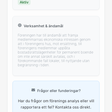
Aktiv
Verksamhet & ändamål
Föreningen har till ändamål att främja
medlemmarnas ekonomiska intressen genom
att i föreningens hus, mot ersättning, till
föreningens medlemmar upplåta
bostadsrättslägenheter för permanent boende
om inte annat särskilt avtalas, och i
förekommande fall lokaler, till nyttjande utan
begränsning i tiden.
Frågor eller funderingar?
Har du frågor om förenings analys eller vill
rapportera ett fel? Kontakta oss direkt.