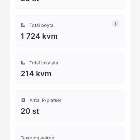
Total boyta
1 724
kvm
Total lokalyta
214
kvm
Antal P-platser
20
st
Taxeringsvärde