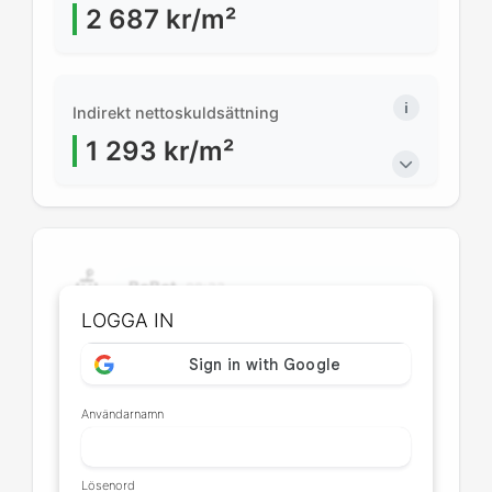
2 687
kr/m²
Indirekt nettoskuldsättning
1 293
kr/m²
BoBot
08:33
Hej! Jag är BoBot. Vad vill du
LOGGA IN
veta om Brf Svea?
Finns det några hyresintäkter?
Användarnamn
Har avgiften höjts nyligen eller finns
planer på att höja den?
Lösenord
Finns det en skuld och tillgångsanalys?