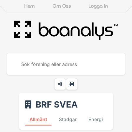
Hem
Om Oss
Logga in
boanalys
™
BRF SVEA
Allmänt
Stadgar
Energi