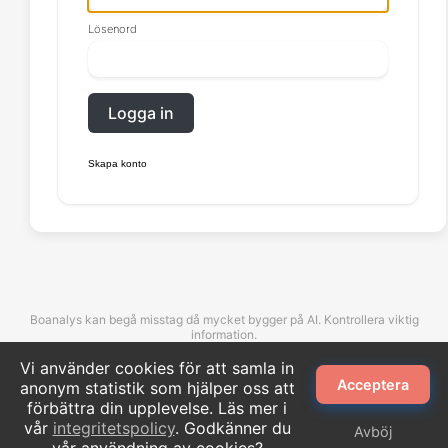
Lösenord
Logga in
Skapa konto
Boanalys kan begå misstag då mycket bygger på AI. Kontrollera viktig
information.
Vi använder cookies för att samla in
Acceptera
anonym statistik som hjälper oss att
©Boanalys. All rights reserved.
förbättra din upplevelse. Läs mer i
vår
integritetspolicy
. Godkänner du
Avböj
Kontakta oss