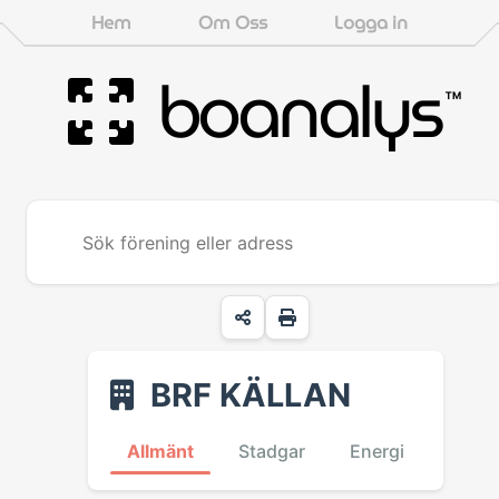
Hem
Om Oss
Logga in
boanalys
™
BRF KÄLLAN
Allmänt
Stadgar
Energi