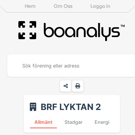
Hem
Om Oss
Logga in
boanalys
™
BRF LYKTAN 2
Allmänt
Stadgar
Energi