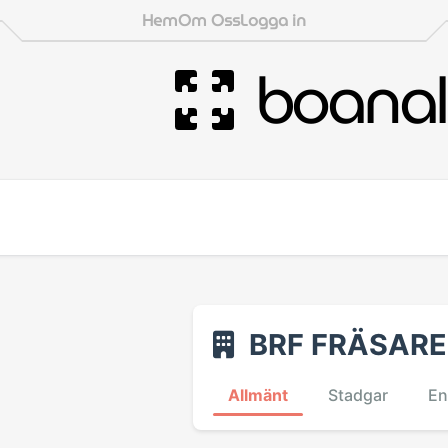
Hem
Om Oss
Logga in
boanal
BRF FRÄSARE
Allmänt
Stadgar
En