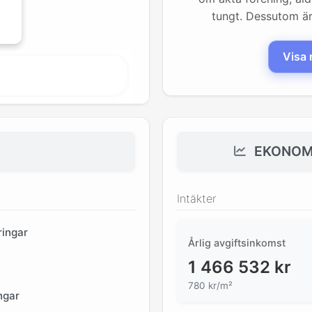
tungt. Dessutom är 
Visa 
EKONOMI
Intäkter
ingar
Årlig avgiftsinkomst
1 466 532
kr
780 kr/m²
ngar