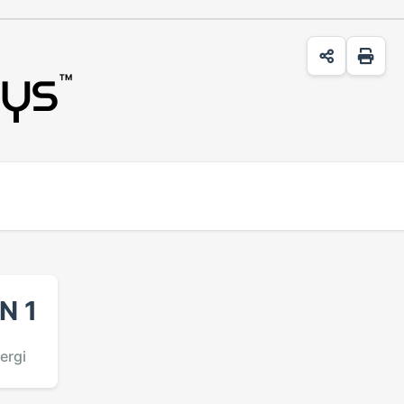
ys
™
N 1
ergi