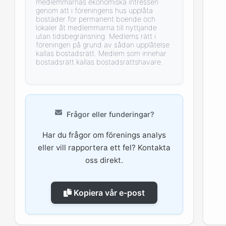
medlemmarnas ekonomiska intressen
genom att i föreningens hus upplåta
bostäder för permanent boende och
lokaler åt medlemmarna till nyttjande
utan tidsbegränsning. Medlems rätt i
föreningen på grund av sådan upplåtelse
kallas bostadsrätt. Medlem som innehar
bostadsrätt kallas bostadsrättshavare.
Frågor eller funderingar?
Har du frågor om förenings analys
eller vill rapportera ett fel? Kontakta
oss direkt.
Kopiera vår e-post