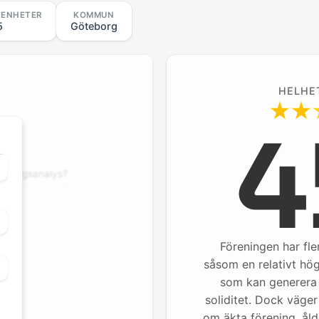
GENHETER
KOMMUN
5
Göteborg
HELHE
4
?
illgångsanalys?
Föreningen har fle
såsom en relativt hö
som kan generera 
soliditet. Dock väger
om äkta förening, ål