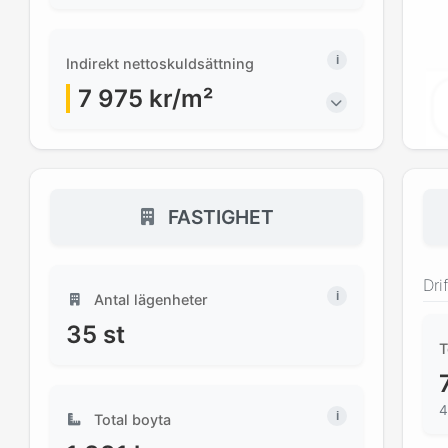
Indirekt nettoskuldsättning
7 975
kr/m²
FASTIGHET
Dri
Antal lägenheter
35
st
T
4
Total boyta