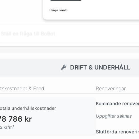
Skapa konto
DRIFT & UNDERHÅLL
ftskostnader & Fond
Renoveringar
Kommande renover
otala underhållskostnader
Uppgifter saknas
78 786
kr
2 kr/m²
Slutförda renoveri