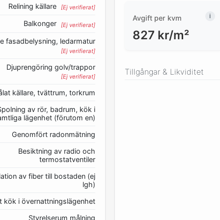
Relining källare
[Ej verifierat]
Avgift per kvm
Balkonger
[Ej verifierat]
827
kr/m²
e fasadbelysning, ledarmatur
[Ej verifierat]
Djuprengöring golv/trappor
Tillgångar & Likviditet
[Ej verifierat]
lat källare, tvättrum, torkrum
Spolning av rör, badrum, kök i
amtliga lägenhet (förutom en)
Genomfört radonmätning
Besiktning av radio och
termostatventiler
lation av fiber till bostaden (ej
lgh)
t kök i övernattningslägenhet
Styrelserum målning