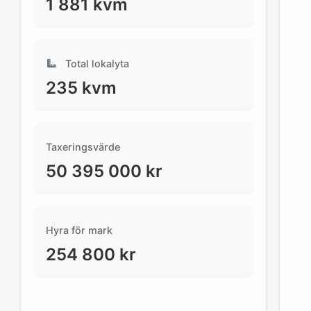
1 881
kvm
Total lokalyta
235
kvm
Taxeringsvärde
50 395 000
kr
Hyra för mark
254 800
kr