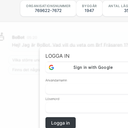
ORGANISATIONSNUMMER
BYGGÅR
ANTAL LÄ
769622-7672
1947
3
BoBot
05:20
Hej! Jag är BoBot. Vad vill du veta om Brf Fräsaren 1
LOGGA IN
Vilka större underhåll är planerade de närmaste åren?
Finns det några pågående tvister?
Finns det en skuld och t
Användarnamn
Lösenord
Logga in