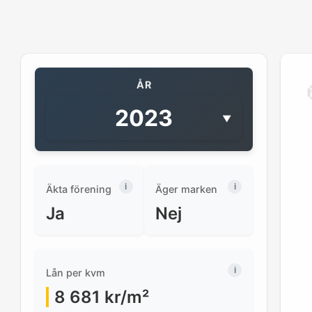
ÅR
2023
▼
Äkta förening
Äger marken
Ja
Nej
Lån per kvm
8 681
kr/m²