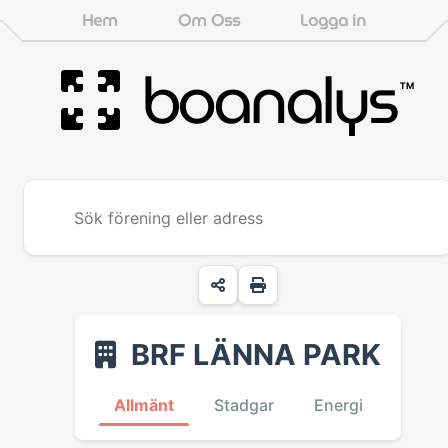
Hem
Om Oss
Logga in
boanalys
™
BRF LÄNNA PARK
Allmänt
Stadgar
Energi