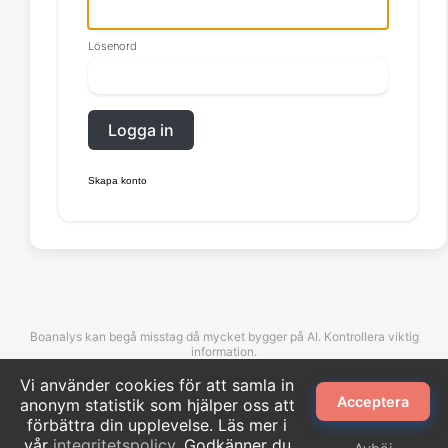
Lösenord
Logga in
Skapa konto
Boanalys kan begå misstag då mycket bygger på AI. Kontrollera viktig
information.
Vi använder cookies för att samla in
Acceptera
anonym statistik som hjälper oss att
©Boanalys. All rights reserved.
förbättra din upplevelse. Läs mer i
vår
integritetspolicy
. Godkänner du