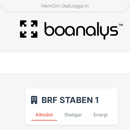
Hem
Om Oss
Logga in
boanalys
™
BRF STABEN 1
Allmänt
Stadgar
Energi