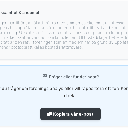
rksamhet & ändamål
ngen har till ändamål att främja medlemmarnas ekonomiska intressen 
ngens hus upplåta bostadslägenheter och lokaler till nyttjande och ut
ränsning. Upplåtelse får även omfatta mark som ligger i anslutning til
m marken skall användas som komplement till bostadslägenhet eller lo
srätt är den rätt i föreningen som en medlem har på grund av upplå
nehar bostadsrätt kallas bostadsrättshavare.
Frågor eller funderingar?
 du frågor om förenings analys eller vill rapportera ett fel? Ko
direkt.
Kopiera vår e-post