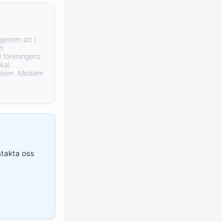
genom att i
an
l föreningens
kal.
telsen. Medlem
ntakta oss