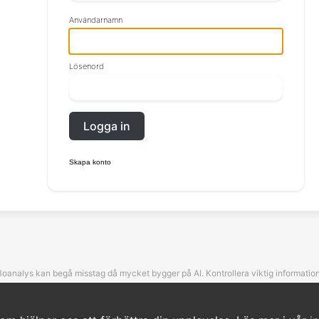
Användarnamn
Lösenord
Logga in
Skapa konto
Boanalys kan begå misstag då mycket bygger på AI. Kontrollera viktig information