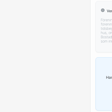
Ve
Föreni
föreni
tidsbeg
hus, o
Bostad
som in
Har