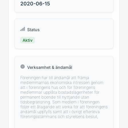
2020-06-15
Status
Aktiv
Verksamhet & ändamål
Föreningen har till ändamål att främja
medlemmarnas ekonomiska intressen genom
att i föreningens hus och för föreningens
medlemmar upplåta bostadslägenheter för
permanent boende till nyttjande utan
tidsbegränsning. Som medlem i föreningen
följer ett åtagande att verka för att föreningens
ändamål uppfylls samt att i övrigt efterleva
föreningsstämmans och styrelsens beslut,