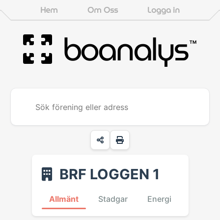
Hem
Om Oss
Logga in
boanalys
™
BRF LOGGEN 1
Allmänt
Stadgar
Energi