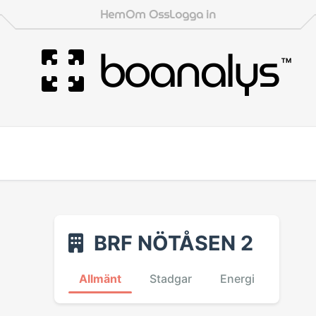
Hem
Om Oss
Logga in
boanalys
™
BRF NÖTÅSEN 2
Allmänt
Stadgar
Energi