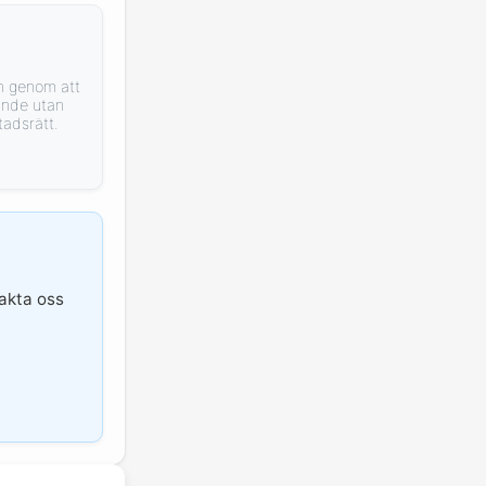
en genom att
jande utan
tadsrätt.
takta oss