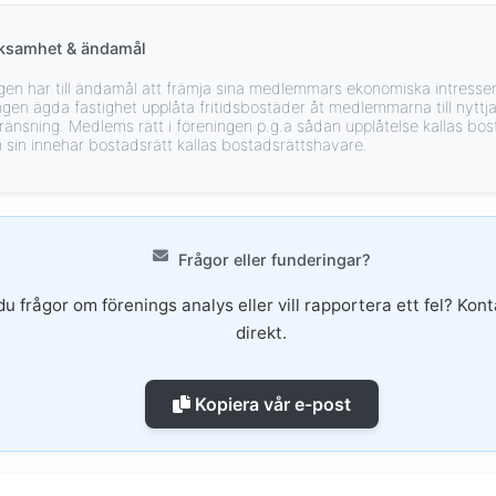
ksamhet & ändamål
gen har till ändamål att främja sina medlemmars ekonomiska intress
ingen ägda fastighet upplåta fritidsbostäder åt medlemmarna till nytt
ränsning. Medlems rätt i föreningen p.g.a sådan upplåtelse kallas bos
sin innehar bostadsrätt kallas bostadsrättshavare.
Frågor eller funderingar?
du frågor om förenings analys eller vill rapportera ett fel? Kon
direkt.
Kopiera vår e-post