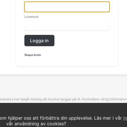
Lösenord
Logga in
Skapa konto
Boanalys kan begå misstag då mycket bygger på AI. Kontrollera viktig information
om hjälper oss att förbättra din upplevelse. Läs mer i vår
i
©Boanalys. All rights reserved.
vår användning av cookies?
Kontakta oss