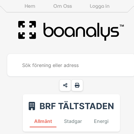
Hem
Om Oss
Logga in
boanalys
™
BRF TÄLTSTADEN
Allmänt
Stadgar
Energi