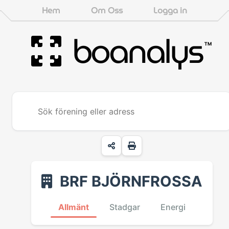
Hem
Om Oss
Logga in
boanalys
™
BRF BJÖRNFROSSA
Allmänt
Stadgar
Energi